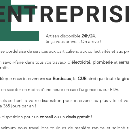
E
ENTREPRIS
Artisan disponible
24h/24.
Si ça vous arrive... On arrive !
se bordelaise de services aux particuliers, aux collectivités et aux pr
 savoir-faire dans tous vos travaux d’
électricité
,
plomberie
et
serru
ofit.
ité
que nous intervenons sur
Bordeaux
, la
CUB
ainsi que toute la
gir
 en scooter en moins d’une heure en cas d’urgence ou sur RDV.
ls se tient à votre disposition pour intervenir au plus vite et vo
a 365 jours par an !
 disposition pour un
conseil
ou un
devis gratuit
!
maximum nous travaillons toujours de manière rapide et soigné to