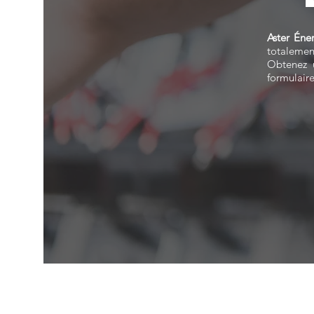
Aster Éne
totalemen
Obtenez u
formulair