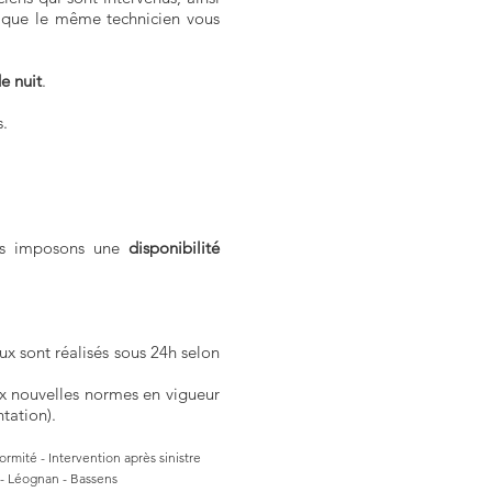
ce que le même technicien vous
e nuit
.
s.
ous imposons une
disponibilité
ux sont réalisés sous 24h selon
ux nouvelles normes en vigueur
tation).
ormité - Intervention après sinistre
n - Léognan - Bassens