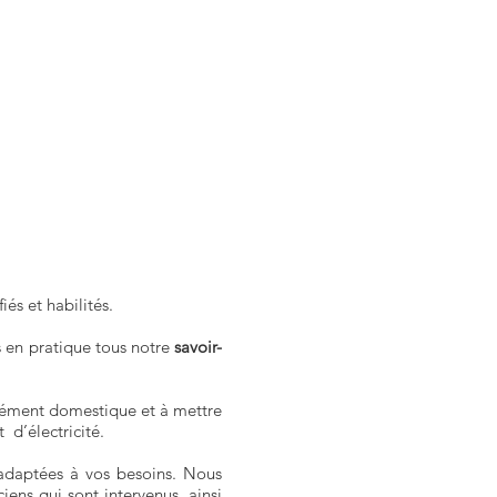
és et habilités.
s en pratique tous notre
savoir-
grément domestique et à mettre
d’électricité.
s adaptées à vos besoins. Nous
iens qui sont intervenus, ainsi