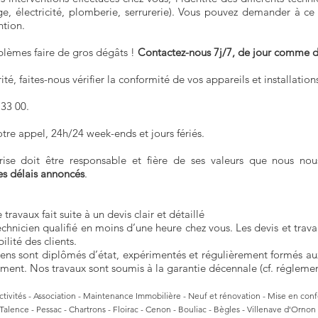
age, électricité, plomberie, serrurerie). Vous pouvez demander à 
ntion.
oblèmes faire de gros dégâts !
Contactez-nous 7j/7, de jour comme d
ité, faites-nous vérifier la conformité de vos appareils et installation
33 00.
tre appel, 24h/24 week-ends et jours fériés.
ise doit être responsable et fière de ses valeurs que nous n
es délais annoncés
.
 travaux fait suite à un devis clair et détaillé
echnicien qualifié en moins d’une heure chez vous. Les devis et trava
ilité des clients.
iens sont diplômés d’état, expérimentés et régulièrement formés a
ment. Nos travaux sont soumis à la garantie décennale (cf. réglemen
lectivités - Association - Maintenance Immobilière - Neuf et rénovation - Mise en conf
alence - Pessac - Chartrons - Floirac - Cenon - Bouliac - Bègles - Villenave d'Orno