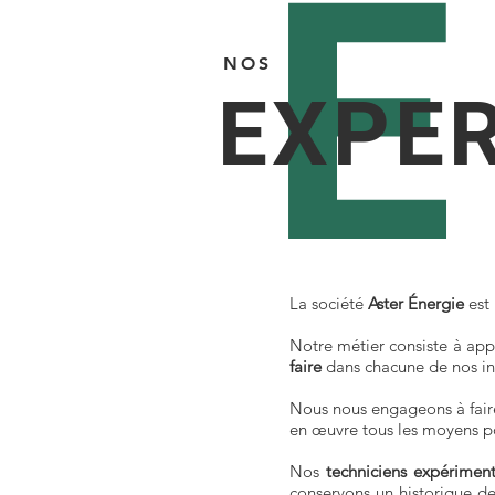
E
NOS
EXPER
La société
A
ster
Éner
gie
est
Notre métier consiste à ap
faire
dans chacune de nos in
Nous nous engageons à faire
en œuvre tous les moyens po
Nos
techniciens expérimen
conservons un historique des