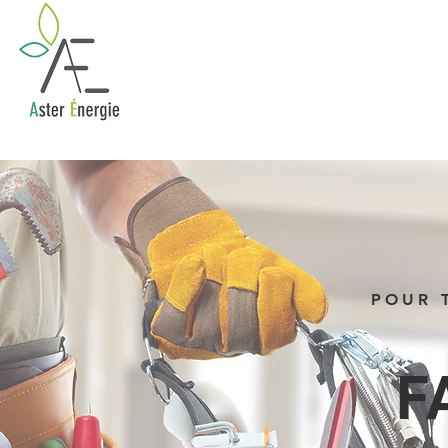
POUR 
F