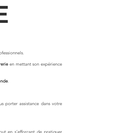
E
ofessionnels.
rerie
en mettant son expérience
onde
.
us porter assistance dans votre
ut en s’efforçant de pratiquer