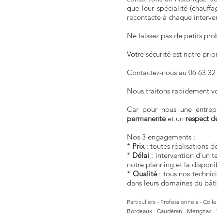
que leur spécialité (chauff
recontacte à chaque interve
Ne laissez pas de petits pr
Votre sécurité est notre prior
Contactez-nous au 06 63 32 
Nous traitons rapidement vo
Car pour nous une entrepr
permanente
et un
respect d
Nos 3 engagements :
*
Prix
: toutes réalisations de
*
Délai
: intervention d’un t
notre planning et la disponib
*
Qualité
: tous nos technic
dans leurs domaines du bâti
Particuliers - Professionnels - Col
Bordeaux - Caudéran - Mérignac - T