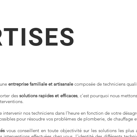
TISES
 une
entreprise familiale et artisanale
composée de techniciens qualifi
porter des
solutions rapides et efficaces
, c’est pourquoi nous metton
terventions.
 intervenir nos techniciens dans l’heure en fonction de votre désa
ssibles pour résoudre vos problèmes de plomberie, de chauffage et 
tés
vous conseillent en toute objectivité sur les solutions les plu
 interventions effectuées chez vous, l'identité des différents technic